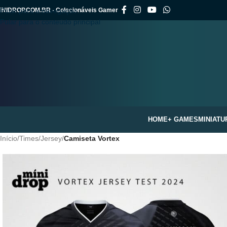
INIDROP.COM.BR - Colecionáveis Gamer
Pular para a navegação
Pular para o conteúdo principal
HOME
+ GAMES
MINIATU
Início
/
Times
/
Jersey
/
Camiseta Vortex