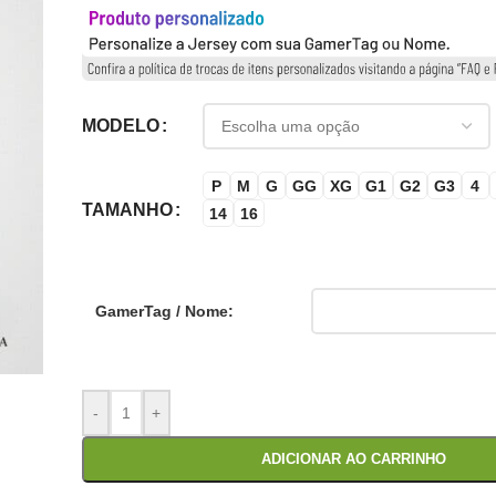
MODELO
P
M
G
GG
XG
G1
G2
G3
4
TAMANHO
14
16
GamerTag / Nome:
-
+
ADICIONAR AO CARRINHO