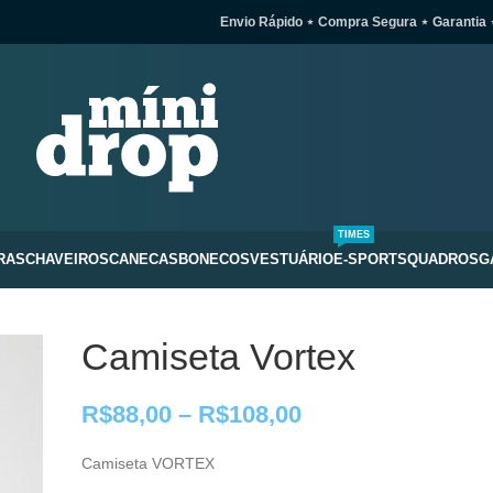
Envio Rápido ⋆ Compra Segura ⋆ Garantia 
TIMES
RAS
CHAVEIROS
CANECAS
BONECOS
VESTUÁRIO
E-SPORTS
QUADROS
G
Camiseta Vortex
R$
88,00
–
R$
108,00
Camiseta VORTEX