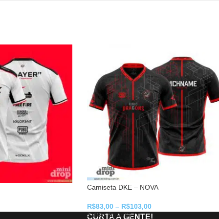
Camiseta DKE – NOVA
R$
83,00
–
R$
103,00
Select Options
CURTA A GENTE!