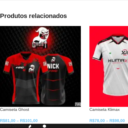
Produtos relacionados
Camiseta Ghost
Camiseta Klimax
R$
81,00
–
R$
101,00
R$
78,00
–
R$
98,00
Select Options
Select Options