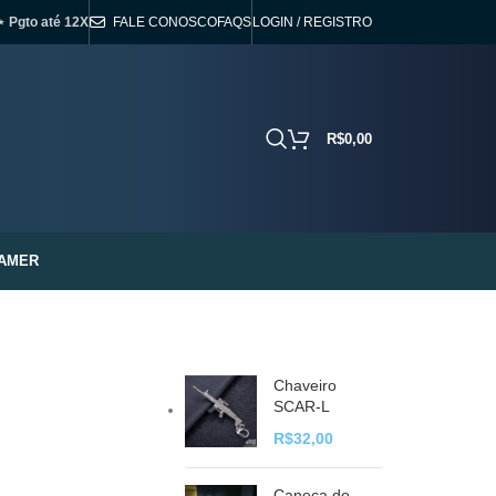
⋆ Pgto até 12X
FALE CONOSCO
FAQS
LOGIN / REGISTRO
R$
0,00
AMER
Chaveiro
SCAR-L
R$
32,00
Caneca do