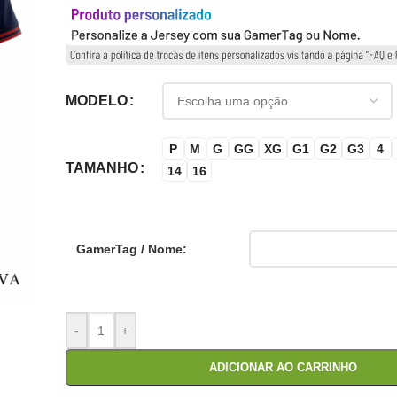
MODELO
P
M
G
GG
XG
G1
G2
G3
4
TAMANHO
14
16
GamerTag / Nome:
-
+
ADICIONAR AO CARRINHO