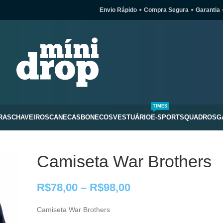
Envio Rápido ⋆ Compra Segura ⋆ Garantia 
TIMES
RAS
CHAVEIROS
CANECAS
BONECOS
VESTUÁRIO
E-SPORTS
QUADROS
G
Camiseta War Brothers
R$
78,00
–
R$
98,00
Camiseta War Brothers