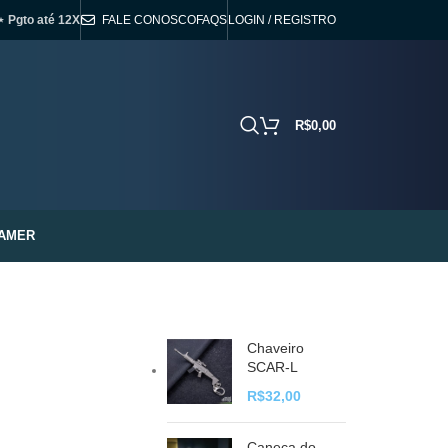
⋆ Pgto até 12X
FALE CONOSCO
FAQS
LOGIN / REGISTRO
R$
0,00
AMER
Chaveiro
SCAR-L
R$
32,00
Caneca do