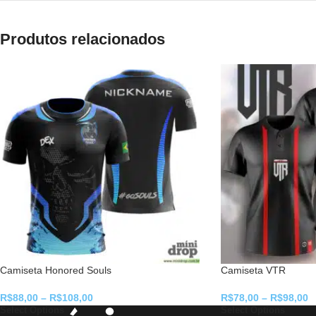
Produtos relacionados
Camiseta Honored Souls
Camiseta VTR
R$
88,00
–
R$
108,00
R$
78,00
–
R$
98,00
Select Options
Select Options