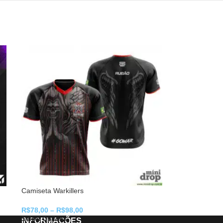
Camiseta Warkillers
R$
78,00
–
R$
98,00
Select Options
INFORMAÇÕES