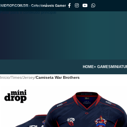
INIDROP.COM.BR - Colecionáveis Gamer
Pular para a navegação
Pular para o conteúdo principal
HOME
+ GAMES
MINIATU
Início
/
Times
/
Jersey
/
Camiseta War Brothers