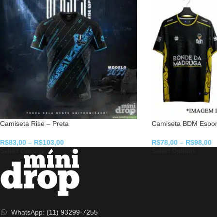
Camiseta Rise – Preta
Camiseta BDM Espor
R$
83,00
–
R$
103,00
R$
78,00
–
R$
98,00
Select Options
Select Options
WhatsApp:
(11) 93299-7255