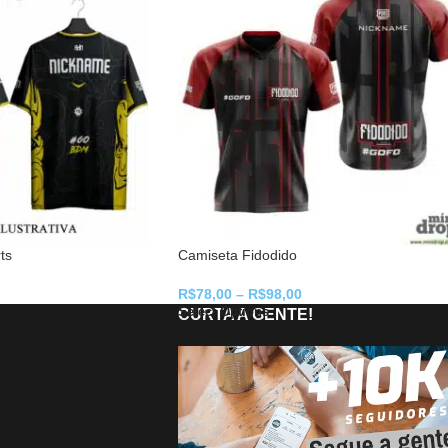
ts
Camiseta Fidodido
R$
78,00
–
R$
98,00
Select Options
CURTA A GENTE!