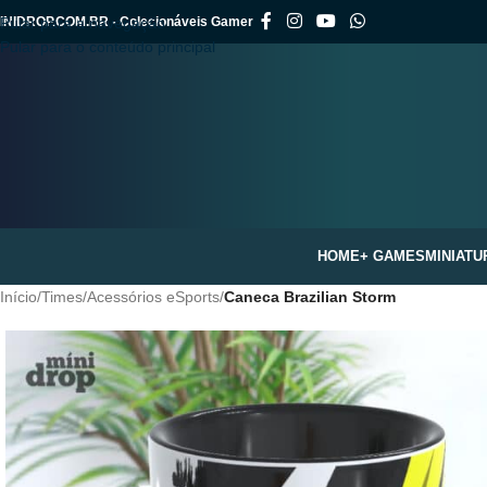
INIDROP.COM.BR - Colecionáveis Gamer
Pular para a navegação
Pular para o conteúdo principal
HOME
+ GAMES
MINIATU
Início
/
Times
/
Acessórios eSports
/
Caneca Brazilian Storm