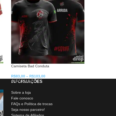
Camiseta Bad Conduta
R$
83,00
–
R$
103,00
Select Options
INFORMAÇÕES
Sobre a loja
Fale conosco
FAQs e Política de trocas
Seja nosso parceiro!
Sistema de Afiliados