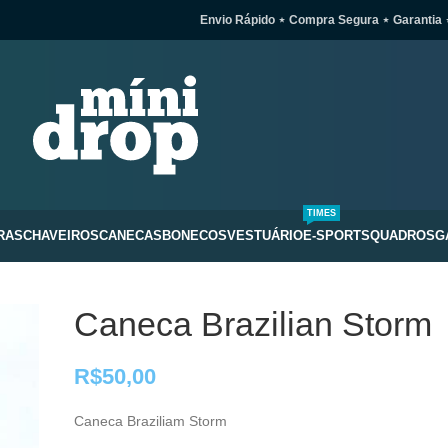
Envio Rápido ⋆ Compra Segura ⋆ Garantia 
TIMES
RAS
CHAVEIROS
CANECAS
BONECOS
VESTUÁRIO
E-SPORTS
QUADROS
G
Caneca Brazilian Storm
R$
50,00
Caneca Braziliam Storm