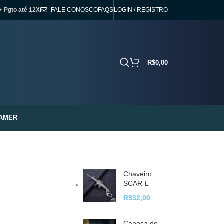
⋆ Pgto até 12X
FALE CONOSCO
FAQS
LOGIN / REGISTRO
R$
0,00
AMER
Chaveiro
SCAR-L
R$
32,00
Caneca do