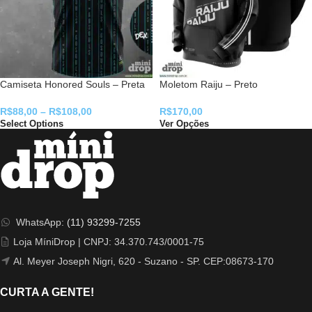
Camiseta Honored Souls – Preta
Moletom Raiju – Preto
R$
88,00
–
R$
108,00
R$
170,00
Select Options
Ver Opções
WhatsApp:
(11) 93299-7255
Loja MíniDrop | CNPJ: 34.370.743/0001-75
Al. Meyer Joseph Nigri, 620 - Suzano - SP. CEP:08673-170
CURTA A GENTE!