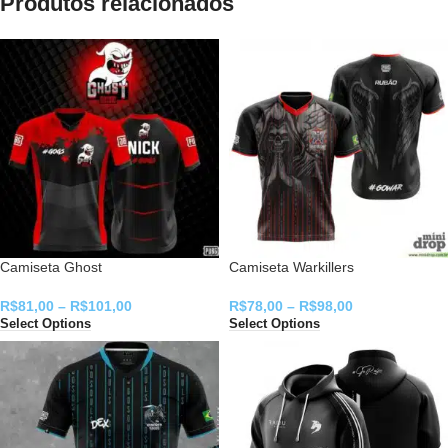
Produtos relacionados
Camiseta Ghost
Camiseta Warkillers
R$
81,00
–
R$
101,00
R$
78,00
–
R$
98,00
Select Options
Select Options