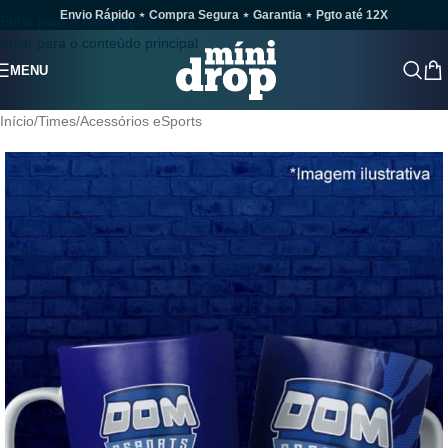
Envio Rápido ⋆ Compra Segura ⋆ Garantia ⋆ Pgto até 12X
Pular para a navegação
Pular para o conteúdo principal
MENU
Início
/
Times
/
Acessórios eSports