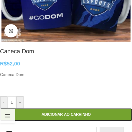
Clique para ampliar
Caneca Dom
R$
52,00
Caneca Dom
-
+
ADICIONAR AO CARRINHO