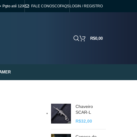
⋆ Pgto até 12X
FALE CONOSCO
FAQS
LOGIN / REGISTRO
R$
0,00
AMER
Chaveiro
SCAR-L
R$
32,00
Caneca do