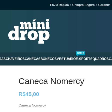
Envio Rápido ⋆ Compra Segura ⋆ Garantia 
TIMES
RAS
CHAVEIROS
CANECAS
BONECOS
VESTUÁRIO
E-SPORTS
QUADROS
G
Caneca Nomercy
R$
45,00
Caneca Nomercy