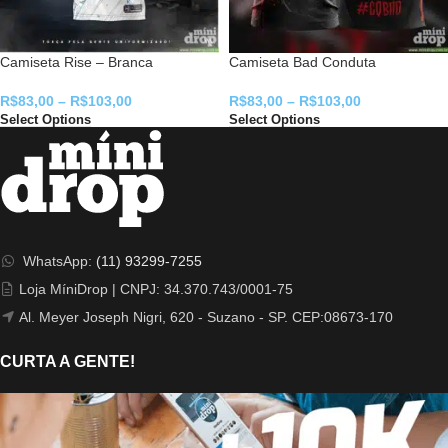
Camiseta Rise – Branca
Camiseta Bad Conduta
R$
83,00
–
R$
103,00
R$
83,00
–
R$
103,00
Select Options
Select Options
WhatsApp:
(11) 93299-7255
Loja MíniDrop | CNPJ: 34.370.743/0001-75
Al. Meyer Joseph Nigri, 620 - Suzano - SP. CEP:08673-170
CURTA A GENTE!