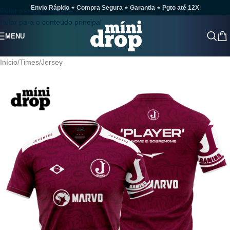
Envio Rápido ⋆ Compra Segura ⋆ Garantia ⋆ Pgto até 12X
Pular para a navegação
Pular para o conteúdo principal
MENU
Início
/
Times
/
Jersey