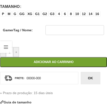
TAMANHO
P
M
G
GG
XG
G1
G2
G3
4
6
8
10
12
14
16
GamerTag / Nome:
-
+
ADICIONAR AO CARRINHO
OK
» Prazo de produção
: 15 dias úteis
Guia de tamanho