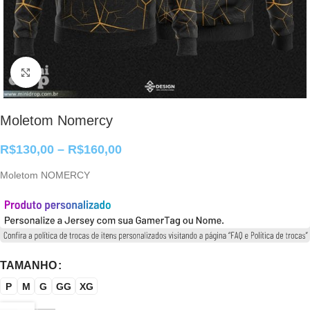
Clique para ampliar
Moletom Nomercy
R$
130,00
–
R$
160,00
Moletom NOMERCY
TAMANHO
P
M
G
GG
XG