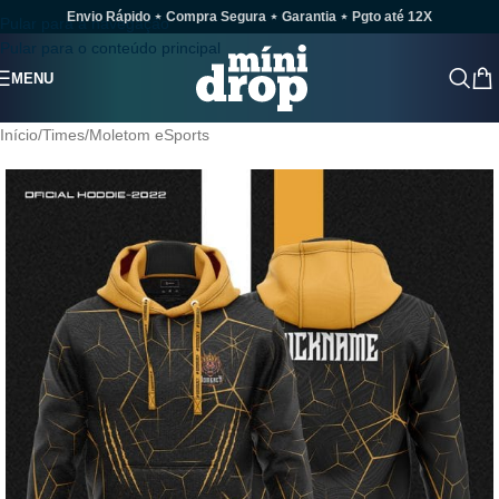
Envio Rápido ⋆ Compra Segura ⋆ Garantia ⋆ Pgto até 12X
Pular para a navegação
Pular para o conteúdo principal
MENU
Início
/
Times
/
Moletom eSports