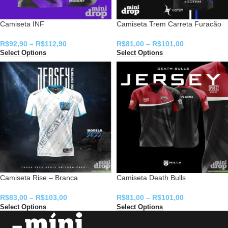
Camiseta INF
Camiseta Trem Carreta Furacão
R$
92,90
–
R$
112,90
R$
81,00
–
R$
101,00
Select Options
Select Options
Camiseta Rise – Branca
Camiseta Death Bulls
R$
83,00
–
R$
103,00
R$
81,00
–
R$
101,00
Select Options
Select Options