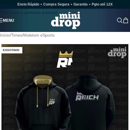
Envio Rápido ⋆ Compra Segura ⋆ Garantia ⋆ Pgto até 12X
Pular para a navegação
Pular para o conteúdo principal
MENU
Início
/
Times
/
Moletom eSports
ESGOTADO