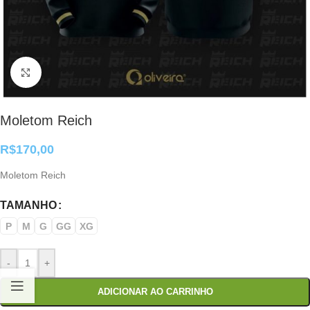
Clique para ampliar
Moletom Reich
R$
170,00
Moletom Reich
TAMANHO
P
M
G
GG
XG
-
+
ADICIONAR AO CARRINHO