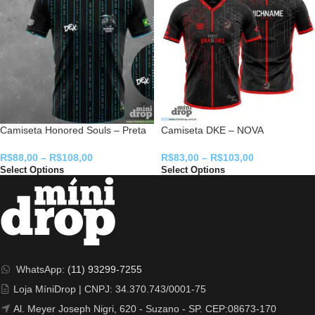
Camiseta Honored Souls – Preta
Camiseta DKE – NOVA
R$
88,00
–
R$
108,00
R$
83,00
–
R$
103,00
Select Options
Select Options
WhatsApp:
(11) 93299-7255
Loja MíniDrop | CNPJ: 34.370.743/0001-75
Al. Meyer Joseph Nigri, 620 - Suzano - SP. CEP:08673-170