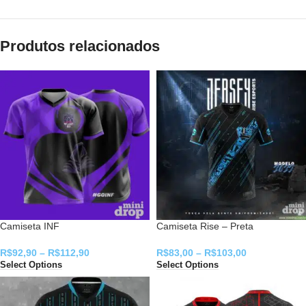
Produtos relacionados
Camiseta INF
Camiseta Rise – Preta
R$
92,90
–
R$
112,90
R$
83,00
–
R$
103,00
Select Options
Select Options