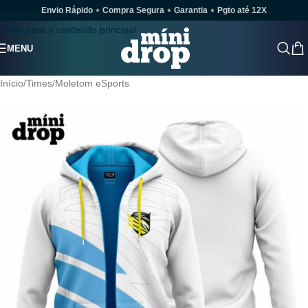
Envio Rápido ⋆ Compra Segura ⋆ Garantia ⋆ Pgto até 12X
Pular para a navegação
Pular para o conteúdo principal
MENU
Início
/
Times
/
Moletom eSports