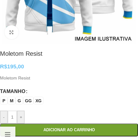
Clique para ampliar
Moletom Resist
R$
195,00
Moletom Resist
TAMANHO
P
M
G
GG
XG
-
+
ADICIONAR AO CARRINHO