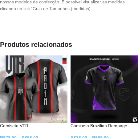
nossos modelos de confecção. É possível visualizar as medidas
clicando no link “Guia de Tamanhos (medidas).
Produtos relacionados
Camiseta VTR
Camiseta Brazilian Rampage
R$
78,00
–
R$
98,00
R$
78,00
–
R$
98,00