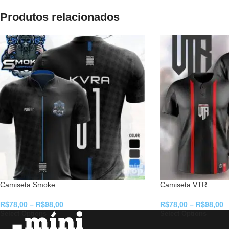
Produtos relacionados
Camiseta Smoke
Camiseta VTR
R$
78,00
–
R$
98,00
R$
78,00
–
R$
98,00
Select Options
Select Options