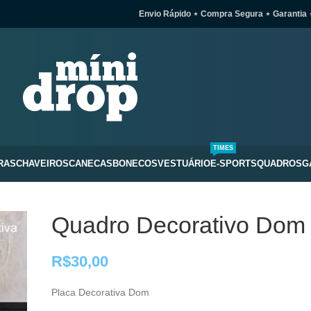
Envio Rápido ⋆ Compra Segura ⋆ Garantia 
TIMES
RAS
CHAVEIROS
CANECAS
BONECOS
VESTUÁRIO
E-SPORTS
QUADROS
G
Quadro Decorativo Dom
R$
30,00
Placa Decorativa Dom