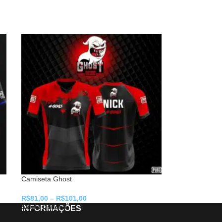
Camiseta Ghost
R$
81,00
–
R$
101,00
Select Options
INFORMAÇÕES