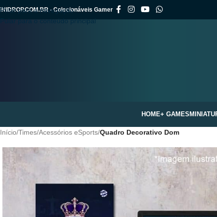
INIDROP.COM.BR - Colecionáveis Gamer
Pular para a navegação
Pular para o conteúdo principal
HOME
+ GAMES
MINIATU
Início
/
Times
/
Acessórios eSports
/
Quadro Decorativo Dom