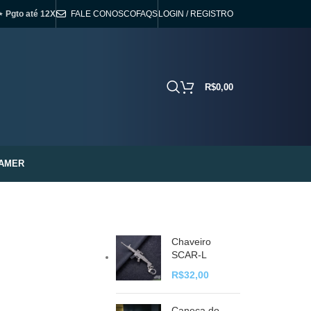
⋆ Pgto até 12X
FALE CONOSCO
FAQS
LOGIN / REGISTRO
R$
0,00
AMER
Chaveiro
SCAR-L
R$
32,00
Caneca do