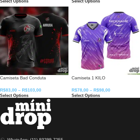
Select Options
Select Options
Camiseta Bad Conduta
Camiseta 1 KILO
R$
83,00
–
R$
103,00
R$
78,00
–
R$
98,00
Select Options
Select Options
WhatsApp:
(11) 93299-7255