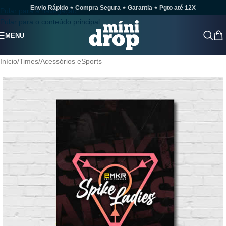
Envio Rápido ⋆ Compra Segura ⋆ Garantia ⋆ Pgto até 12X
Pular para a navegação
Pular para o conteúdo principal
MENU
Início
/
Times
/
Acessórios eSports