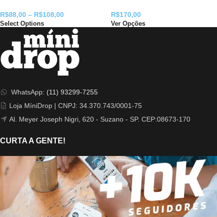
R$
88,00
–
R$
108,00
R$
170,00
Select Options
Ver Opções
WhatsApp:
(11) 93299-7255
Loja MíniDrop | CNPJ: 34.370.743/0001-75
Al. Meyer Joseph Nigri, 620 - Suzano - SP. CEP:08673-170
CURTA A GENTE!