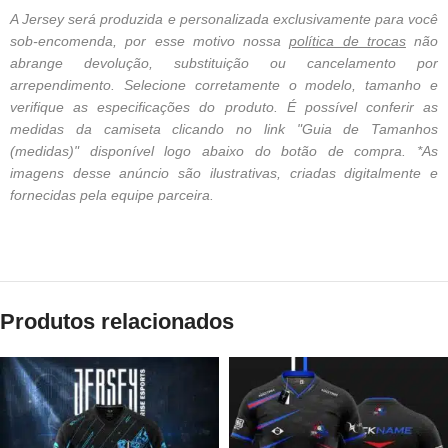
A Jersey será produzida e personalizada exclusivamente para você
sob-encomenda, por esse motivo nossa
política de trocas
não
abrange devolução, substituição ou cancelamento por
arrependimento. Selecione corretamente o modelo, tamanho e
verifique as especificações do produto. É possível conferir as
medidas da camiseta clicando no link "Guia de Tamanhos
(medidas)" disponível logo abaixo do botão de compra. *As
imagens desse anúncio são ilustrativas, criadas digitalmente e
fornecidas pela equipe parceira.
Produtos relacionados