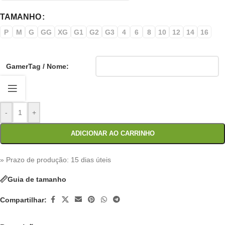
TAMANHO
P
M
G
GG
XG
G1
G2
G3
4
6
8
10
12
14
16
GamerTag / Nome:
-
+
ADICIONAR AO CARRINHO
» Prazo de produção
: 15 dias úteis
Guia de tamanho
Compartilhar: