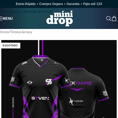
Envio Rápido ⋆ Compra Segura ⋆ Garantia ⋆ Pgto até 12X
Pular para a navegação
Pular para o conteúdo principal
MENU
Início
/
Times
/
Jersey
ESGOTADO