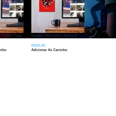
o Cyber Punk
Quadro Decorativo Samurai
R$
25,00
inho
Adicionar Ao Carrinho