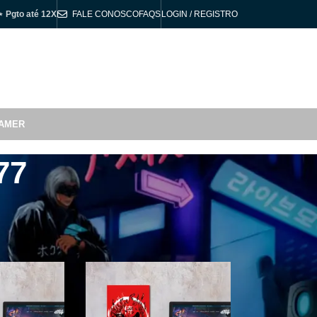
⋆ Pgto até 12X
FALE CONOSCO
FAQS
LOGIN / REGISTRO
R$
0,00
AMER
77
6
Todos