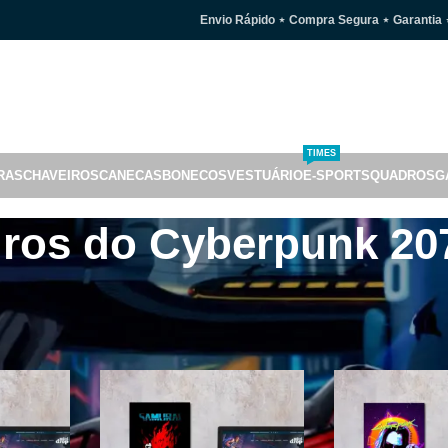
Envio Rápido ⋆ Compra Segura ⋆ Garantia 
TIMES
RAS
CHAVEIROS
CANECAS
BONECOS
VESTUÁRIO
E-SPORTS
QUADROS
G
ros do Cyberpunk 20
k 2077 e decoração, imagens inspiradas no game de mundo aberto.
77
/
Quadros do Cyberpunk 2077
Mostrar
9
24
3