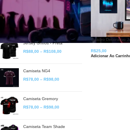
NOVIDADES
Camiseta Zorvath
R$
78,00
–
R$
98,00
Quadro Decorativo J
Jersey Griffos - Preta
R$
25,00
R$
88,00
–
R$
108,00
Adicionar Ao Carrinh
Camiseta NG4
R$
78,00
–
R$
98,00
Camiseta Gremory
R$
78,00
–
R$
98,00
Camiseta Team Shade