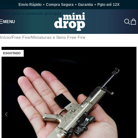
Envio Rápido ⋆ Compra Segura ⋆ Garantia ⋆ Pgto até 12X
Pular para a navegação
Pular para o conteúdo principal
MENU
Início
/
Free Fire
/
Miniaturas e Itens Free Fire
ESGOTADO