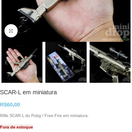
Clique para ampliar
SCAR-L em miniatura
R$
60,00
Rifle SCAR-L do Pubg / Free Fire em miniatura.
Fora de estoque